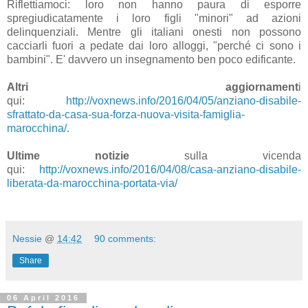
Riflettiamoci: loro non hanno paura di esporre
spregiudicatamente i loro figli "minori" ad azioni
delinquenziali. Mentre gli italiani onesti non possono
cacciarli fuori a pedate dai loro alloggi, "perché ci sono i
bambini". E' davvero un insegnamento ben poco edificante.
Altri aggiornament
i
qui:
http://voxnews.info/2016/04/05/anziano-disabile-
sfrattato-da-casa-sua-forza-nuova-visita-famiglia-
marocchina/
.
Ultime notizie
sulla vicenda
qui:
http://voxnews.info/2016/04/08/casa-anziano-disabile-
liberata-da-marocchina-portata-via/
Nessie
@
14:42
90 comments:
Share
06 April 2016