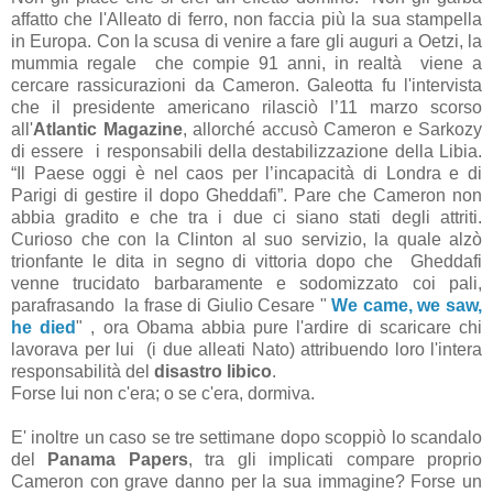
affatto che l'Alleato di ferro, non faccia più la sua stampella
in Europa. Con la scusa di venire a fare gli auguri a Oetzi, la
mummia regale che compie 91 anni, in realtà viene a
cercare rassicurazioni da Cameron. Galeotta fu l'intervista
che il presidente americano rilasciò l’11 marzo scorso
all'
Atlantic Magazine
, allorché accusò Cameron e Sarkozy
di essere i responsabili della destabilizzazione della Libia.
“Il Paese oggi è nel caos per l’incapacità di Londra e di
Parigi di gestire il dopo Gheddafi”. Pare che Cameron non
abbia gradito e che tra i due ci siano stati degli attriti.
Curioso che con la Clinton al suo servizio, la quale alzò
trionfante le dita in segno di vittoria dopo che Gheddafi
venne trucidato barbaramente e sodomizzato coi pali,
parafrasando la frase di Giulio Cesare "
We came, we saw,
he died
" , ora Obama abbia pure l'ardire di scaricare chi
lavorava per lui (i due alleati Nato) attribuendo loro l'intera
responsabilità del
disastro libico
.
Forse lui non c'era; o se c'era, dormiva.
E' inoltre un caso se tre settimane dopo scoppiò lo scandalo
del
Panama Papers
, tra gli implicati compare proprio
Cameron con grave danno per la sua immagine? Forse un