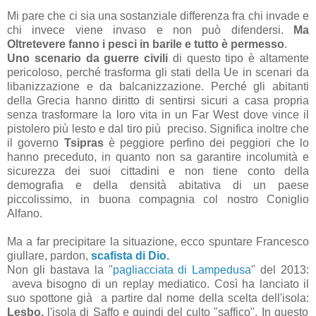
Mi pare che ci sia una sostanziale differenza fra chi invade e
chi invece viene invaso e non può difendersi.
Ma
Oltretevere fanno i pesci in barile e tutto è permesso
.
Uno scenario da guerre civili
di questo tipo è altamente
pericoloso, perché trasforma gli stati della Ue in scenari da
libanizzazione e da balcanizzazione. Perché gli abitanti
della Grecia hanno diritto di sentirsi sicuri a casa propria
senza trasformare la loro vita in un Far West dove vince il
pistolero più lesto e dal tiro più preciso. Significa inoltre che
il governo
Tsipras
è peggiore perfino dei peggiori che lo
hanno preceduto, in quanto non sa garantire incolumità e
sicurezza dei suoi cittadini e non tiene conto della
demografia e della densità abitativa di un paese
piccolissimo, in buona compagnia col nostro Coniglio
Alfano.
Ma a far precipitare la situazione, ecco spuntare Francesco
giullare, pardon,
scafista di Dio.
Non gli bastava la "
pagliacciata di Lampedusa
" del 2013:
aveva bisogno di un replay mediatico. Così ha lanciato il
suo spottone già a partire dal nome della scelta dell'isola:
Lesbo,
l'isola di Saffo e quindi del culto "saffico". In questo