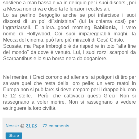
sostiene a man bassa e va in deliquio per i suoi discorsi, poi
a Messa non ci va e diserta le funzioni ecclesiali.
Lo sa perfino Bergoglio anche se poi infarcisce i suoi
discorsi di un po' di"sinistrina" (lui la chiama così) per
ingraziarseli. E allora...good morning
Babilonia
, il vero
nome di Hollywood. Coi suoi impareggiabili maghi, la
Mecca del cinema, può fare più miracoli di Gesù Cristo.
Scusate, ma Papa Imbroglio è da rispedire in toto "alla fine
del mondo" da dove è venuto. Lui, i suoi rozzi scarponi da
Scarpantibus e la sua borsa nera da doganiere.
Nel mentre, i Greci corrono ad allenarsi ai poligoni di tiro per
salvare quel che resta della loro pelle: un vero reato! In
Europa non si può fare: si deve crepare
per il drappo blu con
le 12 stelle.
Però, che cattivacci questi Greci! Non si
rassegnano a voler morire. Non si rassegnano a vedere
estinguere la loro civiltà.
Nessie
@
21:03
72 comments:
Share