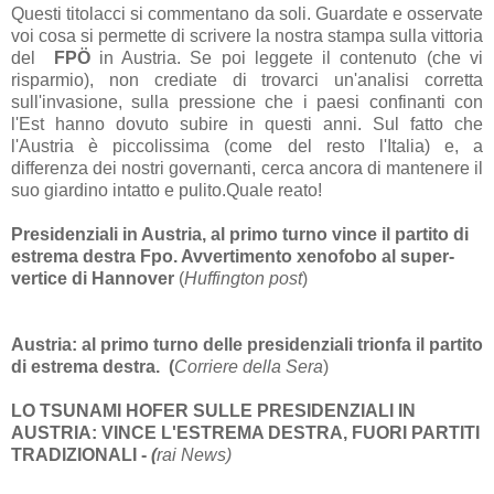
Questi titolacci si commentano da soli. Guardate e osservate
voi cosa si permette di scrivere la nostra stampa sulla vittoria
del
FPÖ
in Austria. Se poi leggete il contenuto (che vi
risparmio), non crediate di trovarci un'analisi corretta
sull'invasione, sulla pressione che i paesi confinanti con
l'Est hanno dovuto subire in questi anni. Sul fatto che
l'Austria è piccolissima (come del resto l'Italia) e, a
differenza dei nostri governanti, cerca ancora di mantenere il
suo giardino intatto e pulito.Quale reato!
Presidenziali in Austria, al primo turno vince il partito di
estrema destra Fpo. Avvertimento xenofobo al super-
vertice di Hannover
(
Huffington post
)
Austria: al primo turno delle presidenziali trionfa il partito
di estrema destra. (
Corriere della Sera
)
LO TSUNAMI HOFER SULLE PRESIDENZIALI IN
AUSTRIA: VINCE L'ESTREMA DESTRA, FUORI PARTITI
TRADIZIONALI -
(
rai News)