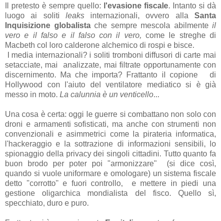
Il pretesto è sempre quello:
l'evasione fiscale
. Intanto si dà
luogo ai soliti
leaks
internazionali, ovvero alla
Santa
Inquisizione globalista
che sempre mescola abilmente
il
vero e il falso e il falso con il vero,
come le streghe di
Macbeth col loro calderone alchemico di rospi e bisce.
I media internazionali? i soliti tromboni diffusori di carte mai
setacciate, mai analizzate, mai filtrate opportunamente con
discernimento. Ma che importa? Frattanto il copione di
Hollywood con l'aiuto del ventilatore mediatico si è già
messo in moto.
La calunnia è un venticello
...
Una cosa è certa: oggi le guerre si combattano non solo con
droni e armamenti sofisticati, ma anche con strumenti non
convenzionali e asimmetrici come la pirateria informatica,
l'hackeraggio e la sottrazione di informazioni sensibili, lo
spionaggio della privacy dei singoli cittadini. Tutto quanto fa
buon brodo per poter poi "armonizzare" (si dice così,
quando si vuole uniformare e omologare) un sistema fiscale
detto "corrotto" e fuori controllo, e mettere in piedi una
gestione oligarchica mondialista del fisco. Quello sì,
specchiato, duro e puro.