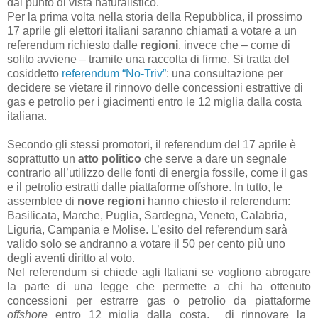
dal punto di vista naturalistico.
Per la prima volta nella storia della Repubblica, il prossimo
17 aprile gli elettori italiani saranno chiamati a votare a un
referendum richiesto dalle
regioni
, invece che – come di
solito avviene – tramite una raccolta di firme. Si tratta del
cosiddetto
referendum “No-Triv”
: una consultazione per
decidere se vietare il rinnovo delle concessioni estrattive di
gas e petrolio per i giacimenti entro le 12 miglia dalla costa
italiana.
Secondo gli stessi promotori, il referendum del 17 aprile è
soprattutto un
atto politico
che serve a dare un segnale
contrario all’utilizzo delle fonti di energia fossile, come il gas
e il petrolio estratti dalle piattaforme offshore. In tutto, le
assemblee di
nove regioni
hanno chiesto il referendum:
Basilicata, Marche, Puglia, Sardegna, Veneto, Calabria,
Liguria, Campania e Molise. L’esito del referendum sarà
valido solo se andranno a votare il 50 per cento più uno
degli aventi diritto al voto.
Nel referendum si chiede agli Italiani se vogliono abrogare
la parte di una legge che permette a chi ha ottenuto
concessioni per estrarre gas o petrolio da piattaforme
offshore
entro 12 miglia dalla costa, di rinnovare la