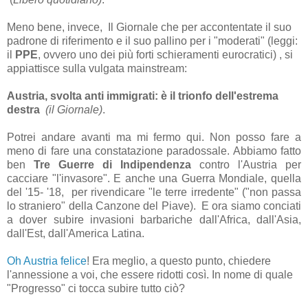
Meno bene, invece, Il Giornale che per accontentate il suo
padrone di riferimento e il suo pallino per i "moderati" (leggi:
il
PPE
, ovvero uno dei più forti schieramenti eurocratici) , si
appiattisce sulla vulgata mainstream:
Austria, svolta anti immigrati: è il trionfo dell'estrema
destra
(il Giornale)
.
Potrei andare avanti ma mi fermo qui. Non posso fare a
meno di fare una constatazione paradossale. Abbiamo fatto
ben
Tre Guerre di Indipendenza
contro l'Austria per
cacciare "l'invasore". E anche una Guerra Mondiale, quella
del '15- '18, per rivendicare "le terre irredente" ("non passa
lo straniero" della Canzone del Piave). E ora siamo conciati
a dover subire invasioni barbariche dall'Africa, dall'Asia,
dall'Est, dall'America Latina.
Oh Austria felice
! Era meglio, a questo punto, chiedere
l'annessione a voi, che essere ridotti così. In nome di quale
"Progresso" ci tocca subire tutto ciò?