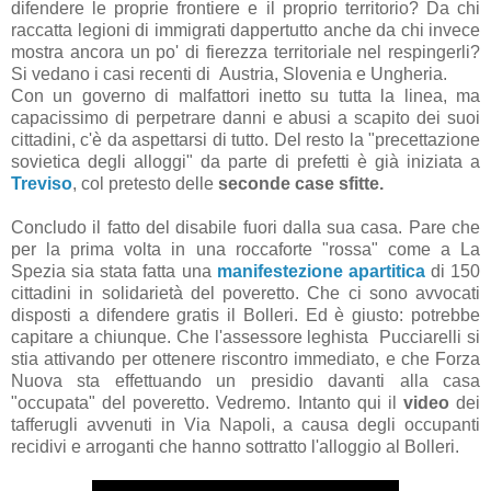
difendere le proprie frontiere e il proprio territorio? Da chi
raccatta legioni di immigrati dappertutto anche da chi invece
mostra ancora un po' di fierezza territoriale nel respingerli?
Si vedano i casi recenti di Austria, Slovenia e Ungheria.
Con un governo di malfattori inetto su tutta la linea, ma
capacissimo di perpetrare danni e abusi a scapito dei suoi
cittadini, c'è da aspettarsi di tutto. Del resto la "precettazione
sovietica degli alloggi" da parte di prefetti è già iniziata a
Treviso
, col pretesto delle
seconde case sfitte.
Concludo il fatto del disabile fuori dalla sua casa. Pare che
per la prima volta in una roccaforte "rossa" come a La
Spezia sia stata fatta una
manifestezione apartitica
di 150
cittadini in solidarietà del poveretto. Che ci sono avvocati
disposti a difendere gratis il Bolleri. Ed è giusto: potrebbe
capitare a chiunque. Che l'assessore leghista Pucciarelli si
stia attivando per ottenere riscontro immediato, e che Forza
Nuova sta effettuando un presidio davanti alla casa
"occupata" del poveretto. Vedremo. Intanto qui il
video
dei
tafferugli avvenuti in Via Napoli, a causa degli occupanti
recidivi e arroganti che hanno sottratto l'alloggio al Bolleri.