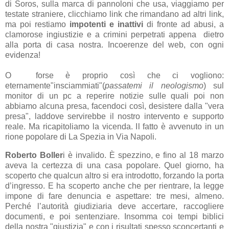
di Soros, sulla marca di pannoloni che usa, viaggiamo per
testate straniere, clicchiamo link che rimandano ad altri link,
ma poi restiamo
impotenti e inattivi
di fronte ad abusi, a
clamorose ingiustizie e a crimini perpetrati appena dietro
alla porta di casa nostra. Incoerenze del web, con ogni
evidenza!
O forse è proprio così che ci vogliono:
eternamente"insciammiati"(
passatemi il neologismo
) sul
monitor di un pc a reperire notizie sulle quali poi non
abbiamo alcuna presa, facendoci così, desistere dalla "vera
presa", laddove servirebbe il nostro intervento e supporto
reale. Ma ricapitoliamo la vicenda. Il fatto è avvenuto in un
rione popolare di La Spezia in Via Napoli.
Roberto Boller
i è invalido. È spezzino, e fino al 18 marzo
aveva la certezza di una casa popolare. Quel giorno, ha
scoperto che qualcun altro si era introdotto, forzando la porta
d’ingresso. E ha scoperto anche che per rientrare, la legge
impone di fare denuncia e aspettare: tre mesi, almeno.
Perché l’autorità giudiziaria deve accertare, raccogliere
documenti, e poi sentenziare. Insomma coi tempi biblici
della nostra "giustizia" e con i risultati spesso sconcertanti e