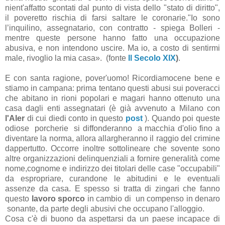
nient'affatto scontati dal punto di vista dello "stato di diritto",
il poveretto rischia di farsi saltare le coronarie."Io sono
l’inquilino, assegnatario, con contratto - spiega Bolleri -
mentre queste persone hanno fatto una occupazione
abusiva, e non intendono uscire. Ma io, a costo di sentirmi
male, rivoglio la mia casa». (fonte
Il Secolo XIX
)
.
E con santa ragione, pover'uomo! Ricordiamocene bene e
stiamo in campana: prima tentano questi abusi sui poveracci
che abitano in rioni popolari e magari hanno ottenuto una
casa dagli enti assegnatari (è già avvenuto a Milano con
l'Aler
di cui diedi conto in questo
post
). Quando poi queste
odiose porcherie si diffonderanno a macchia d'olio fino a
diventare la norma, allora allargheranno il raggio del crimine
dappertutto. Occorre inoltre sottolineare che sovente sono
altre organizzazioni delinquenziali a fornire generalità come
nome,cognome e indirizzo dei titolari delle case "occupabili"
da espropriare, curandone le abitudini e le eventuali
assenze da casa. E spesso si tratta di zingari che fanno
questo
lavoro sporco
in cambio di un compenso in denaro
sonante, da parte degli abusivi che occupano l'alloggio.
Cosa c'è di buono da aspettarsi da un paese incapace di