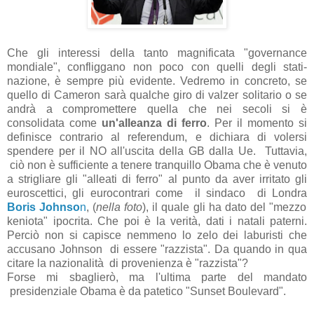
Che gli interessi della tanto magnificata "governance
mondiale", confliggano non poco con quelli degli stati-
nazione, è sempre più evidente. Vedremo in concreto, se
quello di Cameron sarà qualche giro di valzer solitario o se
andrà a compromettere quella che nei secoli si è
consolidata come
un'alleanza di ferro
. Per il momento si
definisce contrario al referendum, e dichiara di volersi
spendere per il NO all'uscita della GB dalla Ue. Tuttavia,
ciò non è sufficiente a tenere tranquillo Obama che è venuto
a strigliare gli "alleati di ferro" al punto da aver irritato gli
euroscettici, gli eurocontrari come il sindaco di Londra
Boris Johnso
n
, (
nella foto
), il quale gli ha dato del "mezzo
keniota" ipocrita. Che poi è la verità, dati i natali paterni.
Perciò non si capisce nemmeno lo zelo dei laburisti che
accusano Johnson di essere "razzista". Da quando in qua
citare la nazionalità di provenienza è "razzista"?
Forse mi sbaglierò, ma l'ultima parte del mandato
presidenziale Obama è da patetico "Sunset Boulevard".