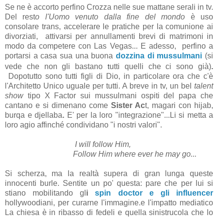
Se ne è accorto perfino Crozza nelle sue mattane serali in tv.
Del rest
o l'Uomo venuto dalla fine del mondo
è uso
consolare trans, accelerare le pratiche per la comunione ai
divorziati, attivarsi per annullamenti brevi di matrimoni in
modo da competere con Las Vegas... E adesso, perfino a
portarsi a casa sua una buona
dozzina di mussulmani
(si
t
vede che non gli bastano
utti quelli che ci sono già)
.
Dopotutto
sono tutti figli di Dio, in particolare ora che c'è
l'Architetto Unico uguale per tutti. A breve in tv, un bel
talent
show
tipo X Factor sui mussulmani ospiti del papa che
cantano e si dimenano come
Sister Ac
t, magari con hijab,
burqa e djellaba
.
E' per la loro "integrazione"...Li si metta a
loro agio affinché condividano "i nostri valori".
I will follow Him,
Follow Him where ever he may go...
Si scherza, ma la realtà supera di gran lunga queste
innocenti burle. Sentite un po' questa: pare che per lui si
stiano mobilitando gl
i
spin doctor e gli influencer
hollywoodiani, per curarne l'immagine.e l'impatto mediatico
La chiesa è in ribasso di fedeli e quella sinistrucola che lo