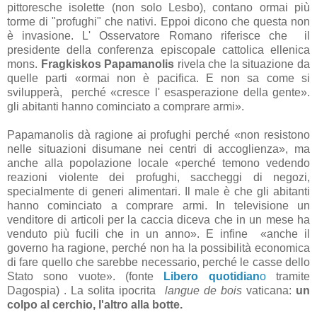
pittoresche isolette (non solo Lesbo), contano ormai più
torme di "profughi" che nativi. Eppoi dicono che questa non
è invasione. L' Osservatore Romano riferisce che il
presidente della conferenza episcopale cattolica ellenica
mons.
Fragkiskos Papamanolis
rivela che la situazione da
quelle parti «ormai non è pacifica. E non sa come si
svilupperà, perché «cresce l' esasperazione della gente».
gli abitanti hanno cominciato a comprare armi».
Papamanolis dà ragione ai profughi perché «non resistono
nelle situazioni disumane nei centri di accoglienza», ma
anche alla popolazione locale «perché temono vedendo
reazioni violente dei profughi, saccheggi di negozi,
specialmente di generi alimentari. Il male è che gli abitanti
hanno cominciato a comprare armi. In televisione un
venditore di articoli per la caccia diceva che in un mese ha
venduto più fucili che in un anno». E infine «anche il
governo ha ragione, perché non ha la possibilità economica
di fare quello che sarebbe necessario, perché le casse dello
Stato sono vuote». (fonte
Libero quotidian
o
tramite
Dagospia) . La solita ipocrita
langue de bois
vaticana:
un
colpo al cerchio, l'altro alla botte.