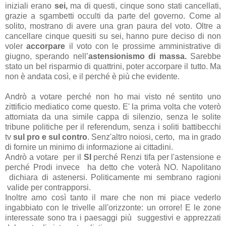
iniziali erano
sei,
ma di questi, cinque sono stati cancellati,
grazie a sgambetti occulti da parte del governo. Come al
solito, mostrano di avere una gran paura del voto. Oltre a
cancellare cinque quesiti su sei, hanno pure deciso di non
voler
accorpare
il voto con le prossime amministrative di
giugno, sperando nell’
astensionismo di massa.
Sarebbe
stato un bel risparmio di quattrini, poter accorpare il tutto. Ma
non è andata così, e il perché è più che evidente.
Andrò a votare perché non ho mai visto né sentito uno
zittificio mediatico come questo. E' la prima volta che voterò
attorniata da una simile cappa di silenzio, senza le solite
tribune politiche per il referendum, senza i soliti battibecchi
tv
sul pro e sul contro
. Senz'altro noiosi, certo, ma in grado
di fornire un minimo di informazione ai cittadini.
Andrò a votare per il
SI
perché Renzi tifa per l'astensione e
perché Prodi invece ha detto che voterà NO. Napolitano
dichiara di astenersi. Politicamente mi sembrano ragioni
valide per contrapporsi.
Inoltre amo così tanto il mare che non mi piace vederlo
ingabbiato con le trivelle all'orizzonte: un orrore! E le zone
interessate sono tra i paesaggi più suggestivi e apprezzati