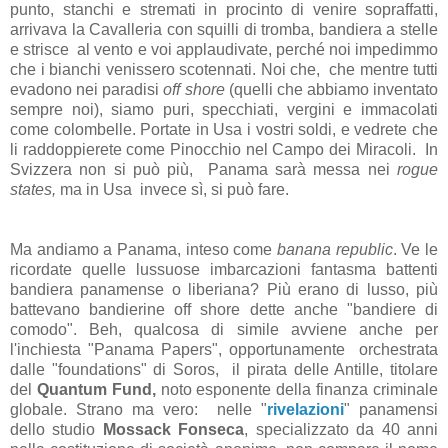
punto, stanchi e stremati in procinto di venire sopraffatti,
arrivava la Cavalleria con squilli di tromba, bandiera a stelle
e strisce al vento e voi applaudivate, perché noi impedimmo
che i bianchi venissero scotennati. Noi che, che mentre tutti
evadono nei paradisi
off shore
(quelli che abbiamo inventato
sempre noi), siamo puri, specchiati, vergini e immacolati
come colombelle. Portate in Usa i vostri soldi, e vedrete che
li raddoppierete come Pinocchio nel Campo dei Miracoli. In
Svizzera non si può più, Panama sarà messa nei
rogue
states,
ma in Usa invece sì, si può fare.
Ma andiamo a Panama, inteso come
banana republic
. Ve le
ricordate quelle lussuose imbarcazioni fantasma battenti
bandiera panamense o liberiana? Più erano di lusso, più
battevano bandierine off shore dette anche "bandiere di
comodo". Beh, qualcosa di simile avviene anche per
l'inchiesta "Panama Papers", opportunamente orchestrata
dalle "foundations" di Soros, il pirata delle Antille, titolare
del
Quantum Fund,
noto esponente della finanza criminale
globale. Strano ma vero: nelle "
rivelazioni
" panamensi
dello studio
Mossack Fonseca
, specializzato da 40 anni