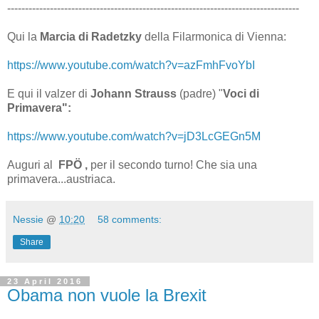
----------------------------------------------------------------------------------
Qui la
Marcia di Radetzky
della Filarmonica di Vienna:
https://www.youtube.com/watch?v=azFmhFvoYbI
E qui il valzer di
Johann
Strauss
(padre) "
Voci di
Primavera":
https://www.youtube.com/watch?v=jD3LcGEGn5M
Auguri al
FPÖ ,
per il secondo turno! Che sia una
primavera...austriaca.
Nessie
@
10:20
58 comments:
Share
23 April 2016
Obama non vuole la Brexit